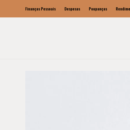
Finanças Pessoais
Despesas
Poupanças
Rendime