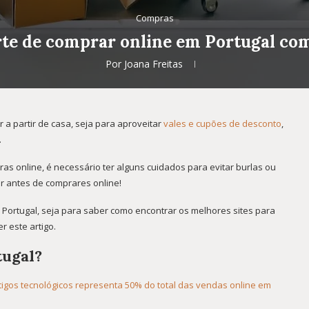
Compras
te de comprar online em Portugal com
Por
Joana Freitas
 a partir de casa, seja para aproveitar
vales e cupões de desconto
,
.
s online, é necessário ter alguns cuidados para evitar burlas ou
er antes de comprares online!
ortugal, seja para saber como encontrar os melhores sites para
r este artigo.
tugal?
rtigos tecnológicos representa 50% do total das vendas online em