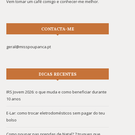
Vem tomar um café comigo e conhecer-me melhor.
CONTACTA-ME
geral@misspoupanca.pt
DICAS RECENTES
IRS Jovem 2026: o que muda e como beneficiar durante
10 anos
E-Lar: como trocar eletrodomésticos sem pagar do teu
bolso
Como poupar nas prendas de Natal? 7 truques que