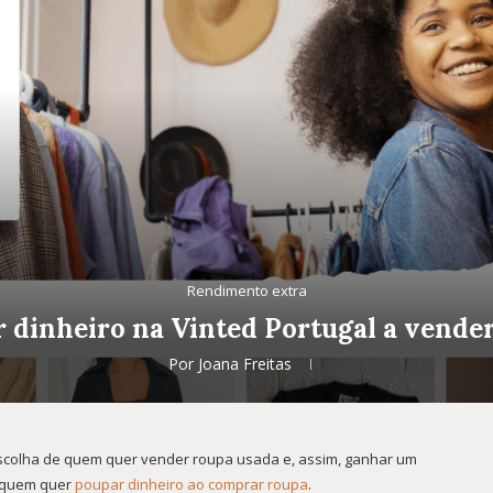
Rendimento extra
dinheiro na Vinted Portugal a vende
Por
Joana Freitas
 escolha de quem quer vender roupa usada e, assim, ganhar um
e quem quer
poupar dinheiro ao comprar roupa
.