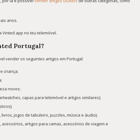
 por lá é possível
vender artigos usados
de outras categorias, como
mais anos.
a Vinted app no teu telemóvel.
nted Portugal?
el vender os seguintes artigos em Portugal:
e criança;
a;
leza novos;
rtwatches, capas para telemóvel e artigos similares);
ticos);
livros, jogos de tabuleiro, puzzles, música e áudio);
, acessórios, artigos para camas, acessórios de viagem e