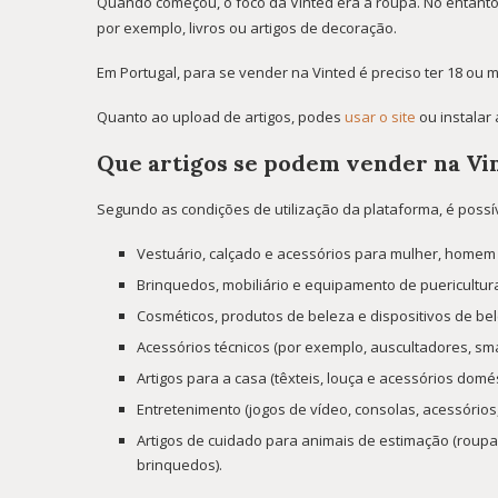
Quando começou, o foco da Vinted era a roupa. No entanto,
por exemplo, livros ou artigos de decoração.
Em Portugal, para se vender na Vinted é preciso ter 18 ou 
Quanto ao upload de artigos, podes
usar o site
ou instalar 
Que artigos se podem vender na Vi
Segundo as condições de utilização da plataforma, é possív
Vestuário, calçado e acessórios para mulher, homem 
Brinquedos, mobiliário e equipamento de puericultur
Cosméticos, produtos de beleza e dispositivos de be
Acessórios técnicos (por exemplo, auscultadores, sma
Artigos para a casa (têxteis, louça e acessórios domés
Entretenimento (jogos de vídeo, consolas, acessórios, 
Artigos de cuidado para animais de estimação (roupa
brinquedos).