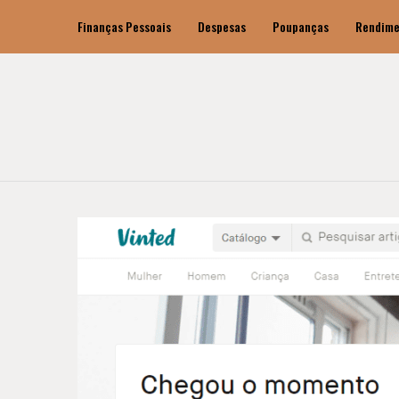
Finanças Pessoais
Despesas
Poupanças
Rendime