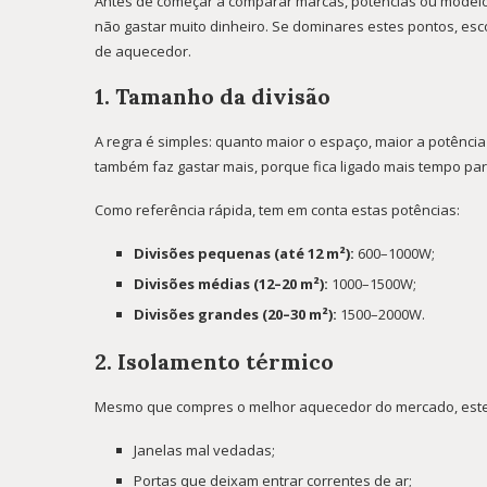
Antes de começar a comparar marcas, potências ou modelo
não gastar muito dinheiro. Se dominares estes pontos, e
de aquecedor.
1. Tamanho da divisão
A regra é simples: quanto maior o espaço, maior a potênc
também faz gastar mais, porque fica ligado mais tempo par
Como referência rápida, tem em conta estas potências:
Divisões pequenas (até 12 m²):
600–1000W;
Divisões médias (12–20 m²):
1000–1500W;
Divisões grandes (20–30 m²):
1500–2000W.
2. Isolamento térmico
Mesmo que compres o melhor aquecedor do mercado, este n
Janelas mal vedadas;
Portas que deixam entrar correntes de ar;