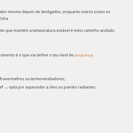
calor mesmo depois de desligados, enquanto outros (como os
icha.
ento que mantém a temperatura estável é meio caminho andado.
imento é o que vai definir o teu nível de
poupança
.
fravermelhos ou termoventiladores;
o? →
opta por aquecedor a óleo ou painéis radiantes.