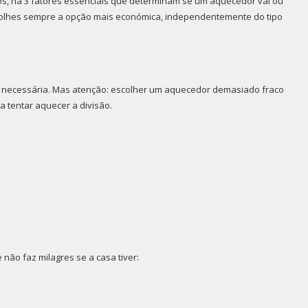
s, há 3 fatores essenciais que determinam se um aquecedor vai ou
scolhes sempre a opção mais económica, independentemente do tipo
ia necessária. Mas atenção: escolher um aquecedor demasiado fraco
a tentar aquecer a divisão.
ão faz milagres se a casa tiver: