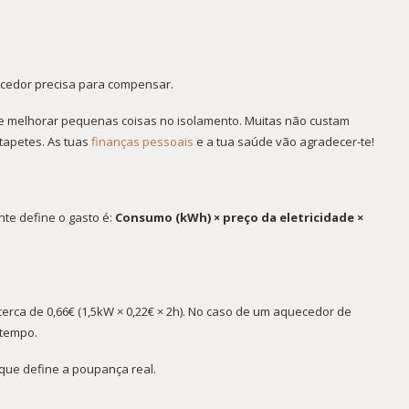
ecedor precisa para compensar.
de melhorar pequenas coisas no isolamento. Muitas não custam
 tapetes. As tuas
finanças pessoais
e a tua saúde vão agradecer-te!
nte define o gasto é:
Consumo (kWh) × preço da eletricidade ×
rca de 0,66€ (1,5kW × 0,22€ × 2h). No caso de um aquecedor de
 tempo.
 que define a poupança real.