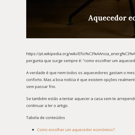
Aquecedor ec
https://pt.wikipedia.org/wiki/Efici%C3%AAncia_energ%C3%A9
pergunta que surge sempre é: “como escolher um aqueced
A verdade é que nem todos os aquecedores gastam o mes
conforto. Mas a boa notícia é que existem opções realmen
sem passar frio.
Se também estás a tentar aquecer a casa sem te arrepender
continuar a ler o artigo.
Tabela de conteúdos
Como escolher um aquecedor económico?